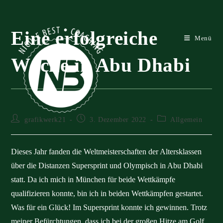
Zum
Inhalt
springen
Eine erfolgreiche
Menü
Woche in Abu Dhabi
Beitrags-
Beitrag
Beitrags-
grafikwerk21
3. Dezember 2022
Allgemein
Autor:
veröffentlicht:
Kategorie:
Dieses Jahr fanden die Weltmeisterschaften der Altersklassen
über die Distanzen Supersprint und Olympisch in Abu Dhabi
statt. Da ich mich in München für beide Wettkämpfe
qualifizieren konnte, bin ich in beiden Wettkämpfen gestartet.
Was für ein Glück! Im Supersprint konnte ich gewinnen. Trotz
meiner Befürchtungen, dass ich bei der großen Hitze am Golf,