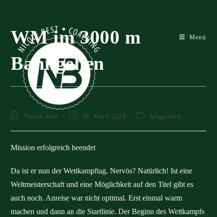
Zum
Inhalt
springen
WM im 3000 m
Menü
Bahngehen
Beitrags-
Beitrag
Beitrags-
Nicole Best
28. März 2023
Allgemein
Autor:
veröffentlicht:
Kategorie:
Mission erfolgreich beendet
Da ist er nun der Wettkampftag. Nervös? Natürlich! Ist eine
Weltmeisterschaft und eine Möglichkeit auf den Titel gibt es
auch noch. Anreise war nicht optimal. Erst einmal warm
machen und dann an die Startlinie. Der Beginn des Wettkampfs