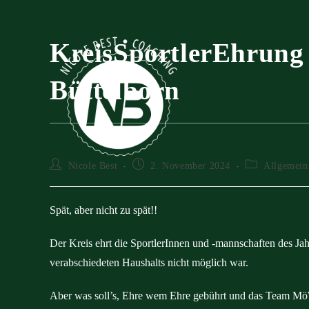
Zum
Inhalt
springen
KreisSportlerEhrung 
Büttelborn
Beitrags-
Beitrag
Beitrags-
Nicole Best
2. November 2024
Allgemein
Autor:
veröffentlicht:
Kategorie:
Spät, aber nicht zu spät!!
Der Kreis ehrt die SportlerInnen und -mannschaften des Ja
verabschiedeten Haushalts nicht möglich war.
Aber was soll’s, Ehre wem Ehre gebührt und das Team MöW