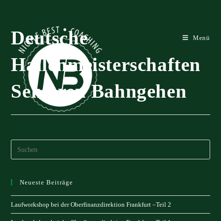
Zum
Inhalt
springen
Deutsche
Menü
Hallenmeisterschaften
Senioren Bahngehen
Neueste Beiträge
Laufworkshop bei der Oberfinanzdirektion Frankfurt –Teil 2