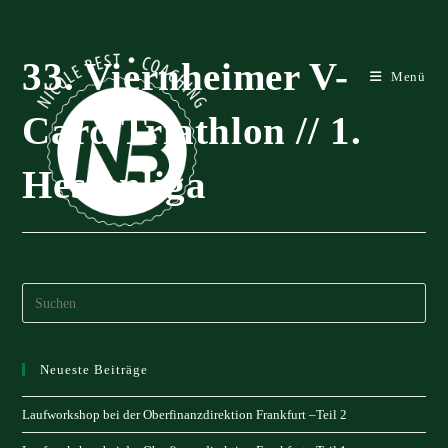
Zum
Inhalt
springen
33. Viernheimer V-
Menü
Card Triathlon // 1.
Hessenliga
Neueste Beiträge
Laufworkshop bei der Oberfinanzdirektion Frankfurt –Teil 2