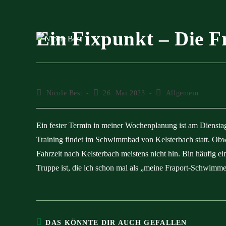
Zum
Inhalt
springen
Ein Fixpunkt – Die 
Beitrags-
Beitrag
Beitrags-
Nicole Best
26. Mai 2023
Allgemein
Autor:
veröffentlicht:
Kategorie:
Ein fester Termin in meiner Wochenplanung ist am Diensta
Training findet im Schwimmbad von Kelsterbach statt. Obwo
Fahrzeit nach Kelsterbach meistens nicht hin. Bin häufig einf
Truppe ist, die ich schon mal als „meine Fraport-Schwimme
DAS KÖNNTE DIR AUCH GEFALLEN